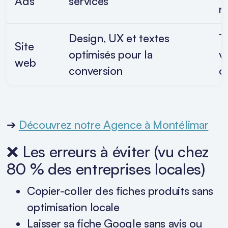
Ads
services
r
Design, UX et textes
T
Site
optimisés pour la
v
web
conversion
c
➔
Découvrez notre Agence à Montélimar
❌ Les erreurs à éviter (vu chez
80 % des entreprises locales)
Copier-coller des fiches produits sans
optimisation locale
Laisser sa fiche Google sans avis ou