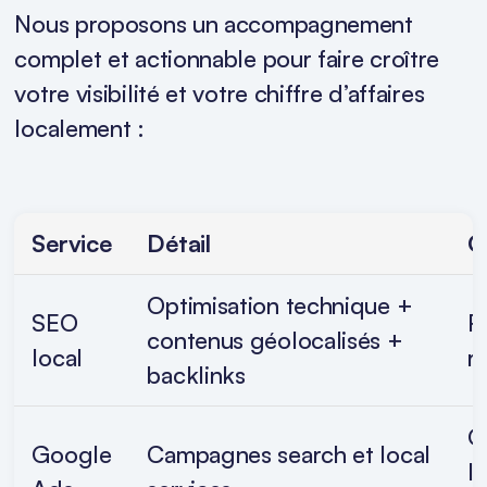
Nous proposons un accompagnement
complet et actionnable pour faire croître
votre visibilité et votre chiffre d’affaires
localement :
Service
Détail
O
Optimisation technique +
SEO
R
contenus géolocalisés +
local
r
backlinks
G
Google
Campagnes search et local
l