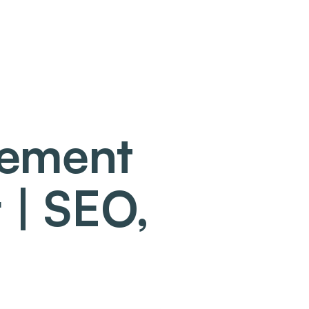
cement
 | SEO,