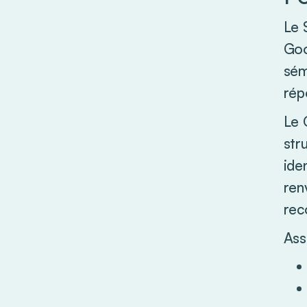
Le 
Goo
sém
rép
Le 
str
ide
ren
rec
Ass