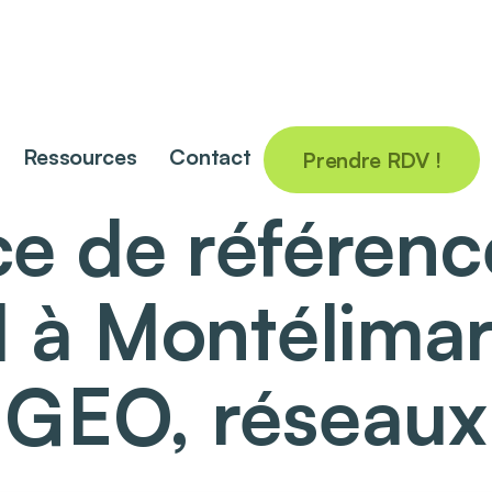
Ressources
Contact
Prendre RDV !
e de référen
l à Montélimar
GEO, réseaux