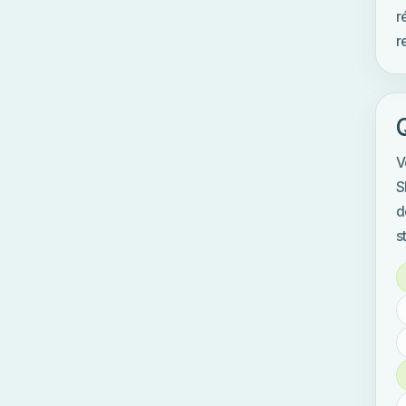
r
r
V
S
d
s