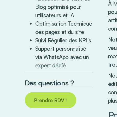
À M
Blog optimisé pour
pou
utilisateurs et IA
art
Optimisation Technique
com
des pages et du site
Not
Suivi Régulier des KPI's
veu
Support personnalisé
mot
via WhatsApp avec un
tro
expert dédié
Nou
Des questions ?
édi
con
Prendre RDV !
plu
P