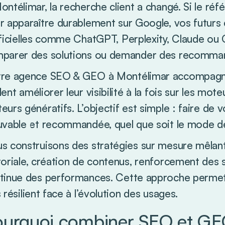
ontélimar, la recherche client a changé. Si le ré
r apparaître durablement sur Google, vos futurs cl
ificielles comme ChatGPT, Perplexity, Claude ou 
parer des solutions ou demander des recommand
re agence SEO & GEO à Montélimar accompagne 
lent améliorer leur visibilité à la fois sur les mot
eurs génératifs. L’objectif est simple : faire de 
uvable et recommandée, quel que soit le mode de
s construisons des stratégies sur mesure mêlant
toriale, création de contenus, renforcement des 
tinue des performances. Cette approche permet de
s résilient face à l’évolution des usages.
ourquoi combiner SEO et GE