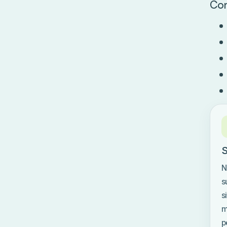
Con
S
N
s
s
m
p