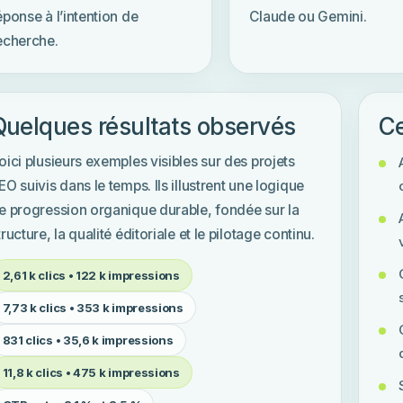
éponse à l’intention de
Claude ou Gemini.
echerche.
Quelques résultats observés
Ce
oici plusieurs exemples visibles sur des projets
EO suivis dans le temps. Ils illustrent une logique
e progression organique durable, fondée sur la
tructure, la qualité éditoriale et le pilotage continu.
2,61 k clics • 122 k impressions
7,73 k clics • 353 k impressions
831 clics • 35,6 k impressions
11,8 k clics • 475 k impressions