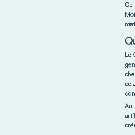
Cet
Mon
mat
Qu
Le 
gén
che
cel
con
Aut
art
cré