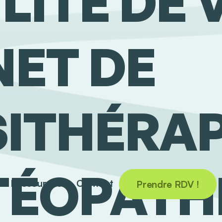
ILITÉ DE
NET DE
SITHÉRAP
TÉOPATHI
Ressources
Contact
Prendre RDV !