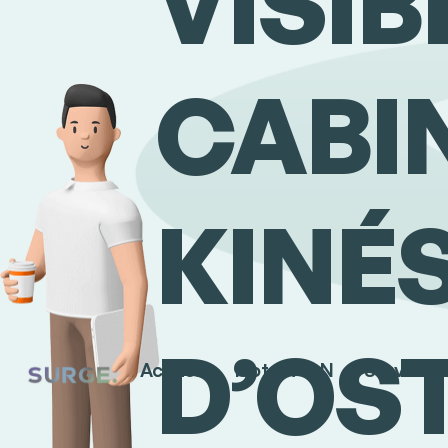
VISIB
CABI
KINÉ
D’OS
Accueil
Notre ADN
Services