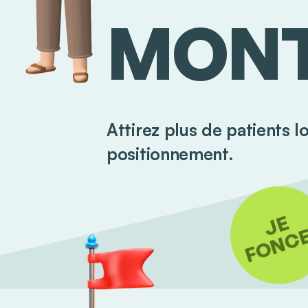
MONT
Attirez plus de patients l
positionnement.
JE
FONCE