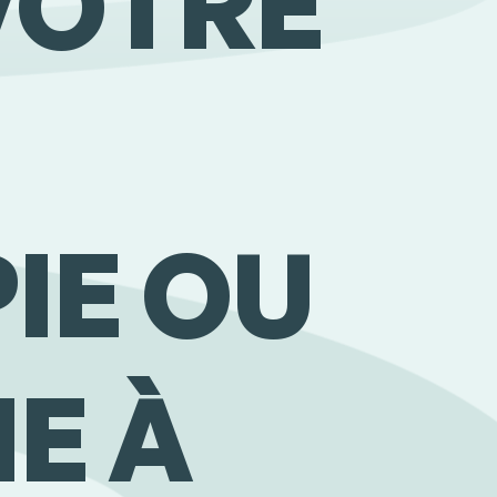
 VOTRE
IE OU
E À