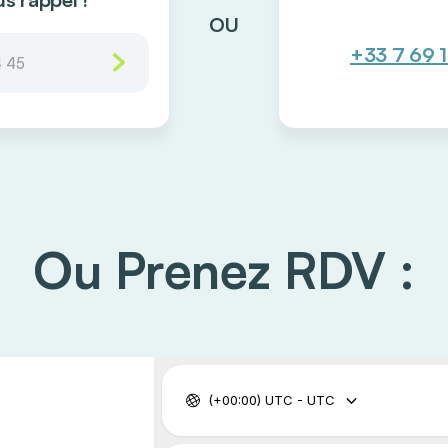
OU
+33 7 69 
Ou Prenez RDV :