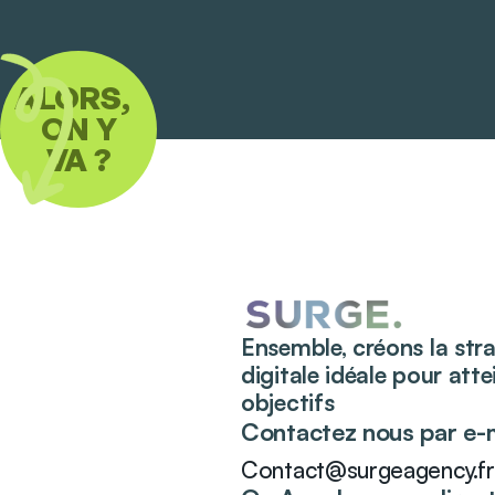
ALORS,
ON Y
VA ?
Ensemble, créons la str
digitale idéale pour att
objectifs
Contactez nous par e-m
Contact@surgeagency.fr